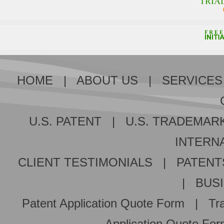
HOME
|
ABOUT US
|
SERVICES
U.S. PATENT
|
U.S. TRADEMAR
INTERNA
CLIENT TESTIMONIALS
|
PATENT
|
BUS
Patent Application Quote Form
|
Tr
Application Quote Fo