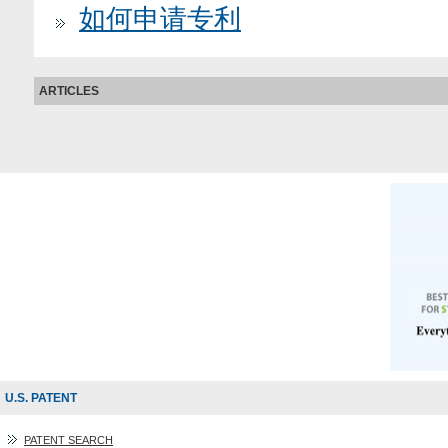
如何申请专利
ARTICLES
U.S. PATENT
PATENT SEARCH