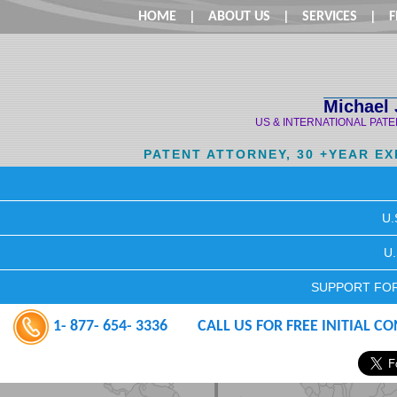
HOME
|
ABOUT US
|
SERVICES
|
F
Michael 
US & INTERNATIONAL PAT
PATENT ATTORNEY, 30 +YEAR E
U.
U
SUPPORT FOR
1- 877- 654- 3336
CALL US FOR FREE INITIAL C