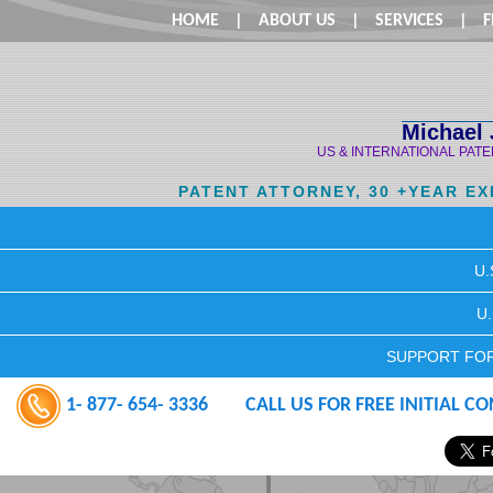
HOME
|
ABOUT US
|
SERVICES
|
F
Michael 
US & INTERNATIONAL PAT
PATENT ATTORNEY, 30 +YEAR E
U.
U
SUPPORT FOR
1- 877- 654- 3336
CALL US FOR FREE INITIAL C