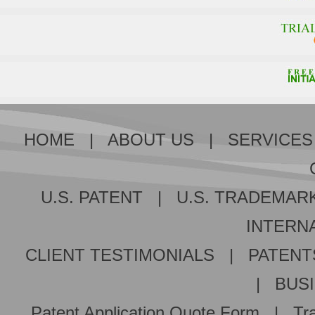
HOME
|
ABOUT US
|
SERVICES
U.S. PATENT
|
U.S. TRADEMAR
INTERNA
CLIENT TESTIMONIALS
|
PATENT
|
BUS
Patent Application Quote Form
|
Tr